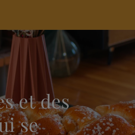
s et des
i se