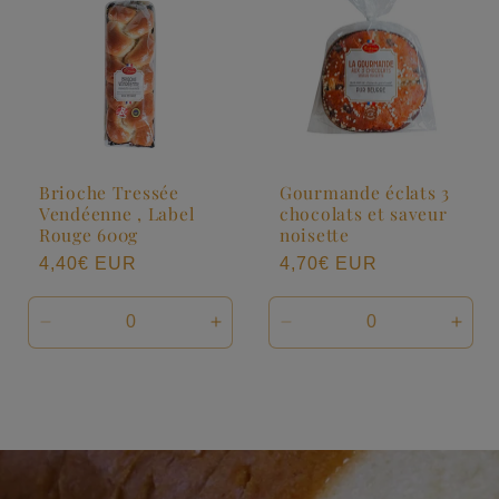
Brioche Tressée
Gourmande éclats 3
Vendéenne , Label
chocolats et saveur
Rouge 600g
noisette
Prix
4,40€ EUR
Prix
4,70€ EUR
habituel
habituel
Réduire
Augmenter
Réduire
Augm
la
la
la
la
quantité
quantité
quantité
quan
de
de
de
de
Default
Default
Default
Defa
Title
Title
Title
Title