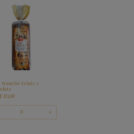
 tranché éclats 3
olats
5€ EUR
tuel
duire
Augmenter
la
ntité
quantité
de