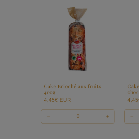
Cake Brioché aux fruits
Cake
400g
choc
Prix
4,45€ EUR
Prix
4,4
habituel
habi
Réduire
Augmenter
Ré
la
la
la
quantité
quantité
qua
de
de
de